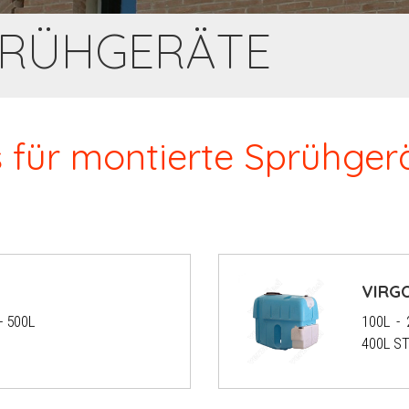
PRÜHGERÄTE
 für montierte Sprühger
VIRGO
- 500L
100L -
400L ST