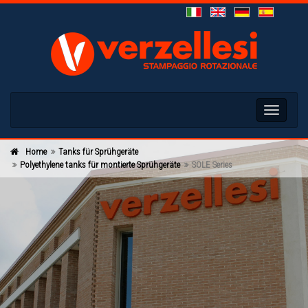
Toggle
navigati
Home
Tanks für Sprühgeräte
Polyethylene tanks für montierte Sprühgeräte
SOLE Series