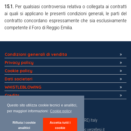
15.1.
Per qualsiasi controversia relativa o collegata ai contratti
ai quali si applicano le presenti condizioni generali, le parti del
contratto concordano espressamente che sia esclusivamente
competente il Foro di Reggio Emilia.
Condizioni generali di vendita
Privacy policy
Cookie policy
Dati societari
WHISTLEBLOWING
Credits
Questo sito utilizza cookie tecnici e analitici,
per maggiori informazioni:
Cookie policy
Via Zuccardi, 20/22 • 42012 Campagnola Emilia (RE) Italy
Rifiuta i cookie
Accetta tutti i
Tel : +39 0522 652850 • Fax: +39 0522 652818
analitici
cookie
Email: verzellesi@verzellesi.it • PEC: verzellesi@pec.verzellesi.it