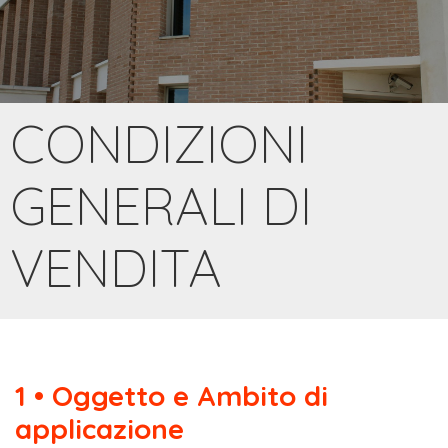
CONDIZIONI
GENERALI DI
VENDITA
1 • Oggetto e Ambito di
applicazione