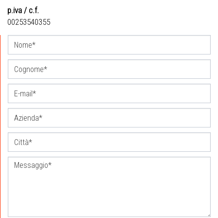
p.iva / c.f.
00253540355