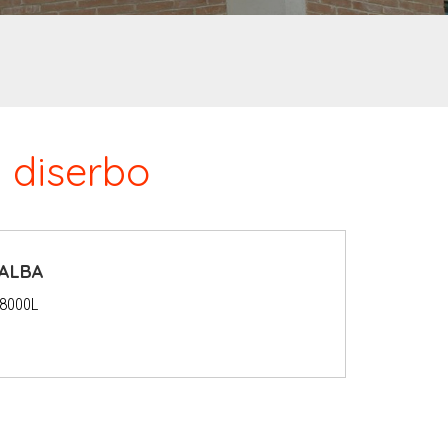
a diserbo
 ALBA
 8000L