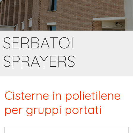
SERBATOI
SPRAYERS
Cisterne in polietilene
per gruppi portati