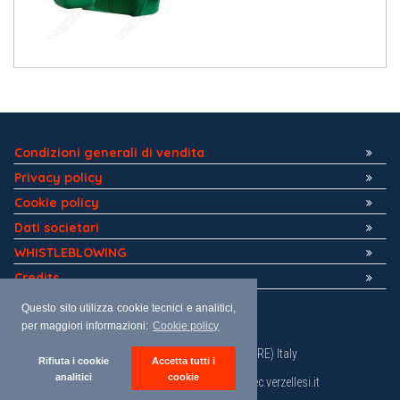
Condizioni generali di vendita
Privacy policy
Cookie policy
Dati societari
WHISTLEBLOWING
Credits
Questo sito utilizza cookie tecnici e analitici,
per maggiori informazioni:
Cookie policy
Via Zuccardi, 20/22 • 42012 Campagnola Emilia (RE) Italy
Rifiuta i cookie
Accetta tutti i
Tel : +39 0522 652850 • Fax: +39 0522 652818
analitici
cookie
Email: verzellesi@verzellesi.it • PEC: verzellesi@pec.verzellesi.it