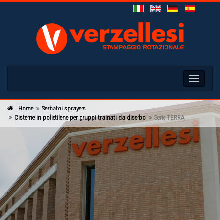
Toggle
navigati
Home
Serbatoi sprayers
Cisterne in polietilene per gruppi trainati da diserbo
Serie TERRA